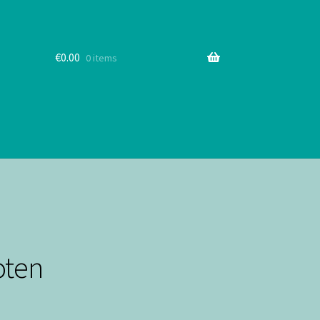
€
0.00
0 items
oten