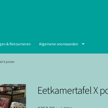
gen & Retourneren
Algemene voorwaarden
el X poten
Eetkamertafel X p