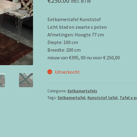
€
250.00
incl. BTW
Eetkamertafel Kunststof
Licht blad en zwarte x poten
Afmetingen: Hoogte 77 cm
Diepte: 100 cm
Breedte: 200 cm
nieuw van €395, 00 nu voor € 250,00
Uitverkocht
Categorie:
Eetkamertafels
Tags:
Eetkamertafel
,
Kunststof tafel
,
Tafel x 