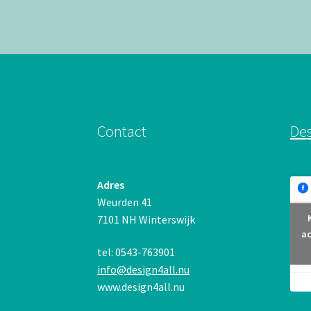
Contact
Des
Adres
Weurden 41
7101 NH Winterswijk
ac
tel: 0543-763901
info@design4all.nu
www.design4all.nu