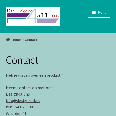
Ga
Ga
Menu
door
naar
naar
de
navigatie
inhoud
Shop
Home
Contact
Contact
Contact
Heb je vragen over een product ?
Neem contact op met ons:
Design4all.nu
info@design4all.nu
tel: 0543-763901
Weurden 41