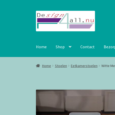
Ga
Ga
door
naar
naar
de
navigatie
inhoud
Home
Shop
Contact
Bezor
Home
Stoelen
Eetkamerstoelen
Witte Me