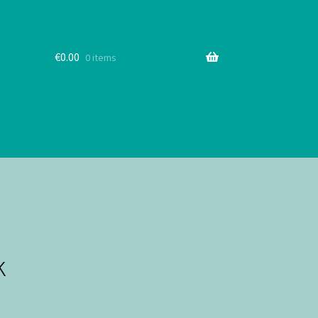
€
0.00
0 items
k