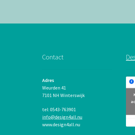
Contact
Des
Adres
Weurden 41
7101 NH Winterswijk
ac
tel: 0543-763901
info@design4all.nu
www.design4all.nu