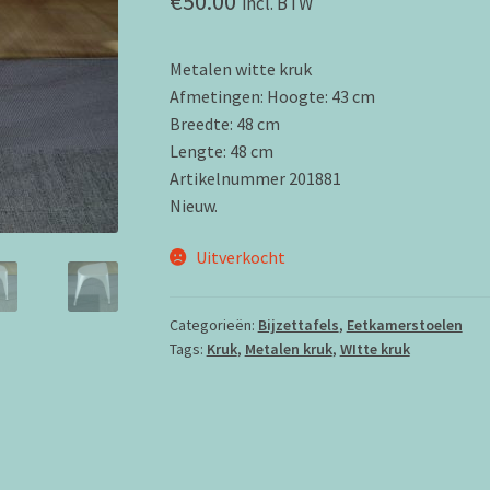
€
50.00
incl. BTW
Metalen witte kruk
Afmetingen: Hoogte: 43 cm
Breedte: 48 cm
Lengte: 48 cm
Artikelnummer 201881
Nieuw.
Uitverkocht
Categorieën:
Bijzettafels
,
Eetkamerstoelen
Tags:
Kruk
,
Metalen kruk
,
WItte kruk