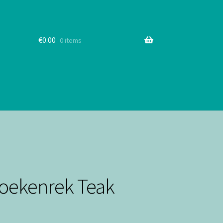
€
0.00
0 items
oekenrek Teak