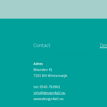
Contact
Des
Adres
Weurden 41
7101 NH Winterswijk
tel: 0543-763901
info@design4all.nu
www.design4all.nu