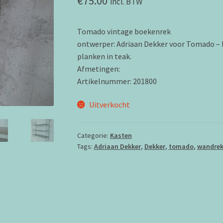
€
75.00
incl. BTW
Tomado vintage boekenrek
ontwerper: Adriaan Dekker voor Tomado – 
planken in teak.
Afmetingen:
Artikelnummer: 201800
Uitverkocht
Categorie:
Kasten
Tags:
Adriaan Dekker
,
Dekker
,
tomado
,
wandre