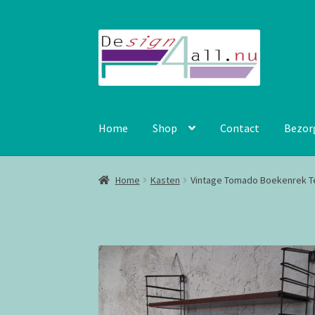
Ga
Ga
door
naar
naar
de
navigatie
inhoud
Home
Shop
Contact
Bezor
Home
Kasten
Vintage Tomado Boekenrek T