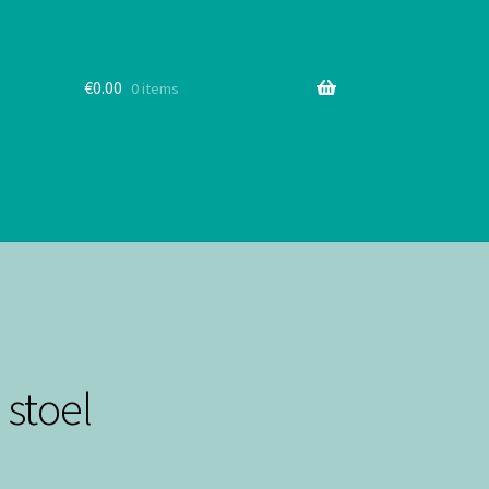
€
0.00
0 items
stoel