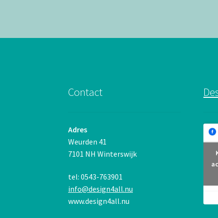
Contact
Des
Adres
Weurden 41
7101 NH Winterswijk
ac
tel: 0543-763901
info@design4all.nu
www.design4all.nu