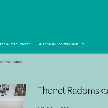
gen & Retourneren
Algemene voorwaarden
Radomsko stoel
Thonet Radomsko 