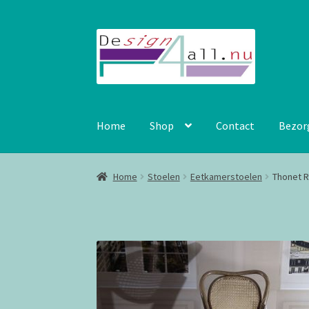
Ga
Ga
door
naar
naar
de
navigatie
inhoud
Home
Shop
Contact
Bezor
Home
Stoelen
Eetkamerstoelen
Thonet 