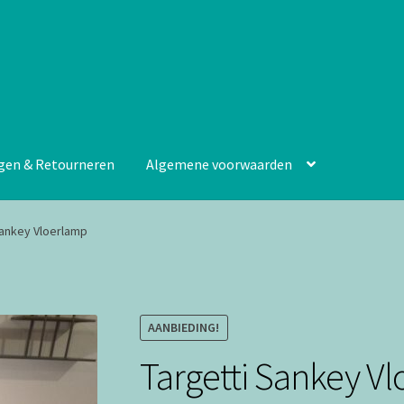
gen & Retourneren
Algemene voorwaarden
Sankey Vloerlamp
AANBIEDING!
Targetti Sankey V