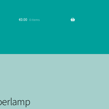
€
0.00
0 items
loerlamp