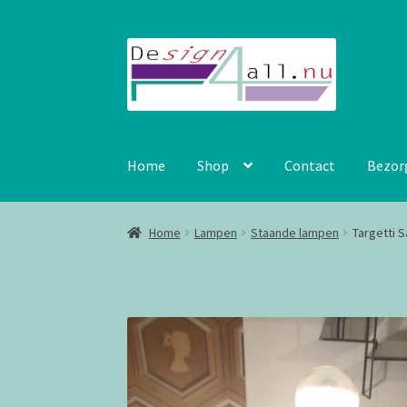
Ga
Ga
door
naar
naar
de
navigatie
inhoud
Home
Shop
Contact
Bezor
Home
Lampen
Staande lampen
Targetti 