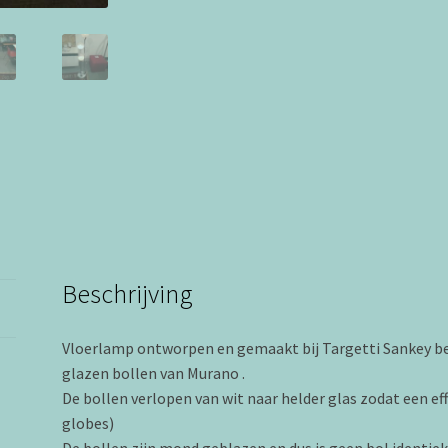
Beschrijving
Vloerlamp ontworpen en gemaakt bij Targetti Sankey b
glazen bollen van Murano .
De bollen verlopen van wit naar helder glas zodat een ef
globes)
De bollen zijn mond geblazen en dus is geen bol identiek , 