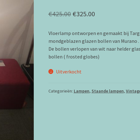
Oorspronkelijke
Huidige
€
425.00
€
325.00
prijs
prijs
Vloerlamp ontworpen en gemaakt bij Target
was:
is:
mondgeblazen glazen bollen van Murano .
€425.00.
€325.00.
De bollen verlopen van wit naar helder gla
bollen ( frosted globes)
Uitverkocht
Categorieën:
Lampen
,
Staande lampen
,
Vintag