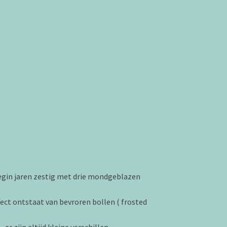
egin jaren zestig met drie mondgeblazen
fect ontstaat van bevroren bollen ( frosted
er zijn altijd kleine verschillen .