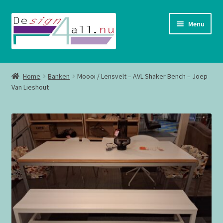
Ga
Ga
Menu
door
naar
naar
de
navigatie
inhoud
Shop
Home
Banken
Moooi / Lensvelt – AVL Shaker Bench – Joep
Van Lieshout
Contact