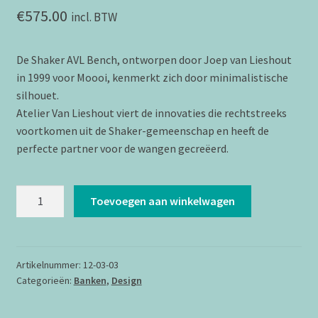
€
575.00
incl. BTW
De Shaker AVL Bench, ontworpen door Joep van Lieshout
in 1999 voor Moooi, kenmerkt zich door minimalistische
silhouet.
Atelier Van Lieshout viert de innovaties die rechtstreeks
voortkomen uit de Shaker-gemeenschap en heeft de
perfecte partner voor de wangen gecreëerd.
Moooi
Toevoegen aan winkelwagen
/
Lensvelt
-
AVL
Artikelnummer:
12-03-03
Categorieën:
Banken
,
Design
Shaker
Bench
-