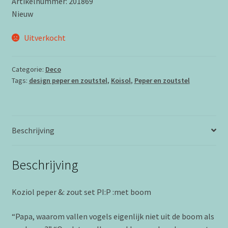
Artikelnummer: 201869
Nieuw
Uitverkocht
Categorie:
Deco
Tags:
design peper en zoutstel
,
Koisol
,
Peper en zoutstel
Beschrijving
Beschrijving
Koziol peper &: zout set PI:P :met boom
“Papa, waarom vallen vogels eigenlijk niet uit de boom als