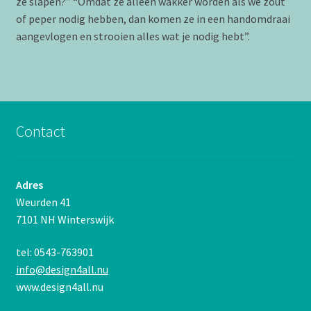
ze slapen?” “Omdat ze alleen wakker worden als we zout
of peper nodig hebben, dan komen ze in een handomdraai
aangevlogen en strooien alles wat je nodig hebt”.
Contact
Adres
Weurden 41
7101 NH Winterswijk
tel: 0543-763901
info@design4all.nu
www.design4all.nu