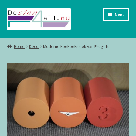
Ga
Ga
Menu
door
naar
naar
de
navigatie
inhoud
Shop
Home
Deco
Moderne koekoeksklok van Progetti
Contact