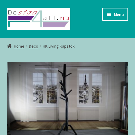
Ga
Ga
Menu
door
naar
naar
de
navigatie
inhoud
Shop
Home
Deco
HK Living Kapstok
Contact