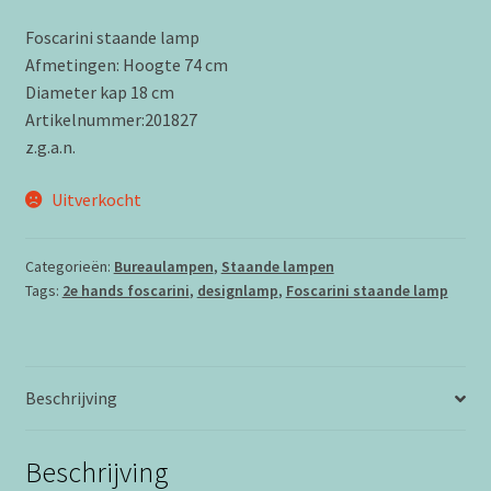
Foscarini staande lamp
Afmetingen: Hoogte 74 cm
Diameter kap 18 cm
Artikelnummer:201827
z.g.a.n.
Uitverkocht
Categorieën:
Bureaulampen
,
Staande lampen
Tags:
2e hands foscarini
,
designlamp
,
Foscarini staande lamp
Beschrijving
Beschrijving