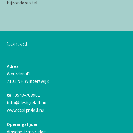
bijzondere stel.
Contact
Adres
Weurden 41
7101 NH Winterswijk
tel: 0543-763901
info@design4all.nu
www.design4all.nu
Openingstijden:
dinsdag t/m vrijdag