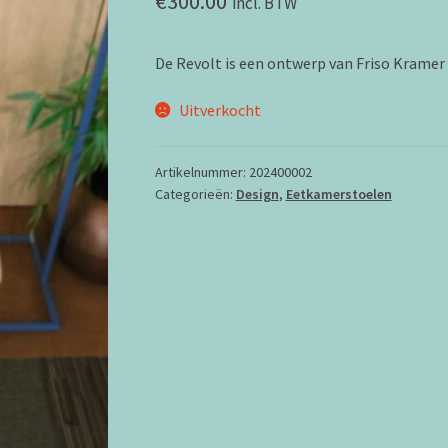
€
300.00
incl. BTW
De Revolt is een ontwerp van Friso Kramer
Uitverkocht
Artikelnummer:
202400002
Categorieën:
Design
,
Eetkamerstoelen