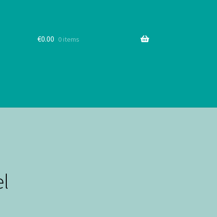
€
0.00
0 items
el