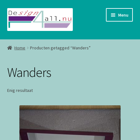
Ga
Ga
Menu
door
naar
naar
de
navigatie
inhoud
Shop
Home
Producten getagged “Wanders”
Contact
Wanders
Enig resultaat