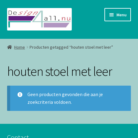
Ga
Ga
Menu
door
naar
naar
de
navigatie
inhoud
Shop
Home
Producten getagged “houten stoel met leer”
Contact
houten stoel met leer
Geen producten gevonden die aan je
zoekcriteria voldoen.
Contact