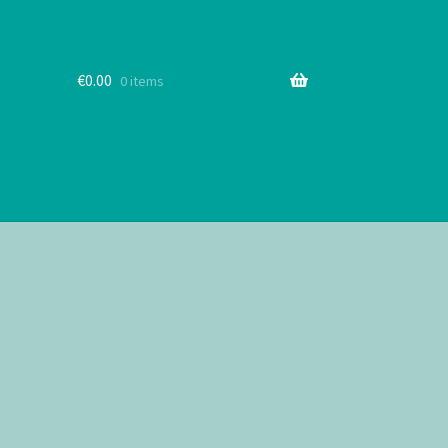
€
0.00
0 items