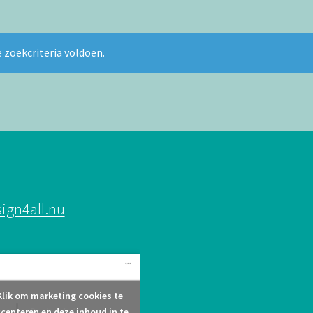
 zoekcriteria voldoen.
ign4all.nu
Klik om marketing cookies te
Design4all.nu
cepteren en deze inhoud in te