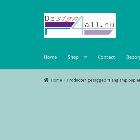
Ga
Ga
door
naar
naar
de
navigatie
inhoud
Home
Shop
Contact
Bezor
Home
Producten getagged “Hanglamp papie